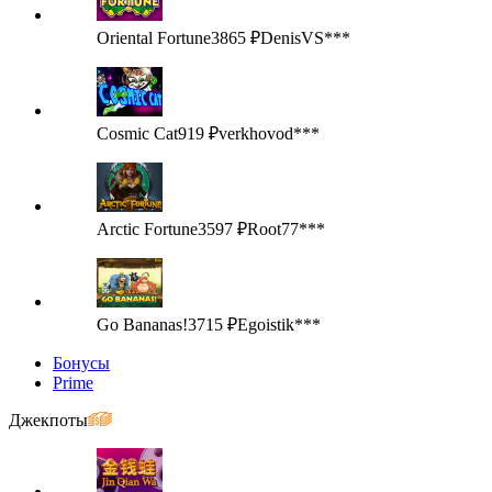
Oriental Fortune
3865 ₽
DenisVS***
Cosmic Cat
919 ₽
verkhovod***
Arctic Fortune
3597 ₽
Root77***
Go Bananas!
3715 ₽
Egoistik***
Бонусы
Prime
Джекпоты