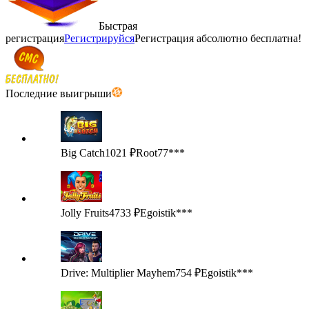
Быстрая
регистрация
Регистрируйся
Регистрация абсолютно бесплатна!
Последние выигрыши
Big Catch
1021 ₽
Root77***
Jolly Fruits
4733 ₽
Egoistik***
Drive: Multiplier Mayhem
754 ₽
Egoistik***