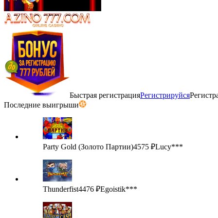
Быстрая регистрация
Регистрируйся
Регистр
Последние выигрыши
Party Gold (Золото Партии)
4575 ₽
Lucy***
Thunderfist
4476 ₽
Egoistik***