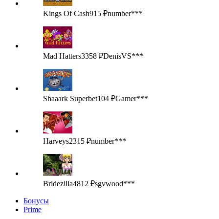
Kings Of Cash
915 ₽
number***
Mad Hatters
3358 ₽
DenisVS***
Shaaark Superbet
104 ₽
Gamer***
Harveys
2315 ₽
number***
Bridezilla
4812 ₽
sgvwood***
Бонусы
Prime