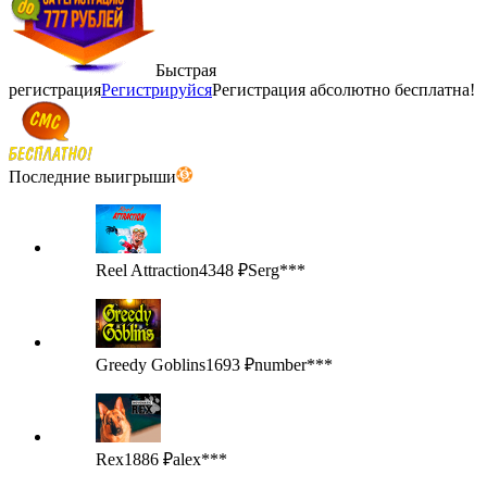
Быстрая
регистрация
Регистрируйся
Регистрация абсолютно бесплатна!
Последние выигрыши
Reel Attraction
4348 ₽
Serg***
Greedy Goblins
1693 ₽
number***
Rex
1886 ₽
alex***