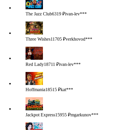
The Jazz Club
6319 ₽
ivan-lev***
Three Wishes
11705 ₽
verkhovod***
Red Lady
18711 ₽
ivan-lev***
Hoffmania
18515 ₽
kat***
Jackpot Express
15955 ₽
mgarkunov***