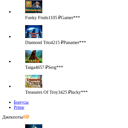
Funky Fruits
1105 ₽
Gamer***
Diamond Trio
4215 ₽
Panamer***
Taiga
4657 ₽
Serg***
Treasures Of Troy
3425 ₽
lucky***
Бонусы
Prime
Джекпоты