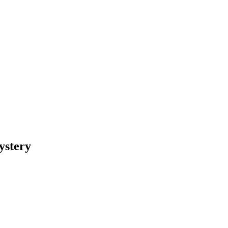
ystery