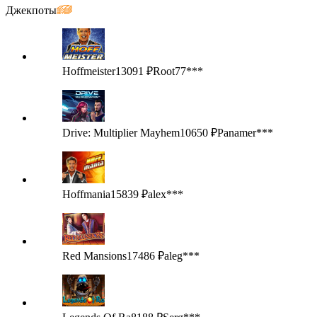
Джекпоты
Hoffmeister
13091 ₽
Root77***
Drive: Multiplier Mayhem
10650 ₽
Panamer***
Hoffmania
15839 ₽
alex***
Red Mansions
17486 ₽
aleg***