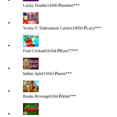
Lucky Double
14300 ₽
number***
Vovka V Trideviatom Carstve
19050 ₽
Lucy***
Fruit Cocktail
16164 ₽
Root77***
Indian Spirit
15043 ₽
turen***
Rooks Revenge
6194 ₽
drink***