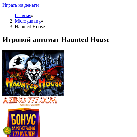
Играть на деньги
Главная
»
Microgaming
»
Haunted House
Игровой автомат Haunted House