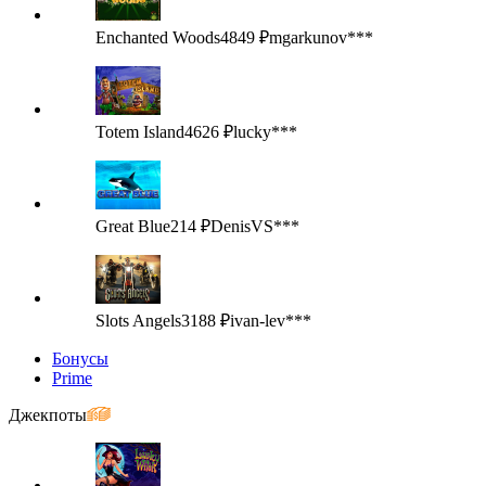
Enchanted Woods
4849 ₽
mgarkunov***
Totem Island
4626 ₽
lucky***
Great Blue
214 ₽
DenisVS***
Slots Angels
3188 ₽
ivan-lev***
Бонусы
Prime
Джекпоты