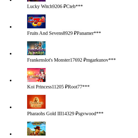
Lucky Witch
9206 ₽
Cteb***
Fruits And Sevens
8929 ₽
Panamer***
Frankenslot's Monster
17692 ₽
mgarkunov***
Koi Princess
11205 ₽
Root77***
Pharaohs Gold III
14329 ₽
sgvwood***