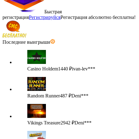
Быстрая
регистрация
Регистрируйся
Регистрация абсолютно бесплатна!
Последние выигрыши
Casino Holdem
1440 ₽
ivan-lev***
Random Runner
487 ₽
Deni***
Vikings Treasure
2942 ₽
Deni***