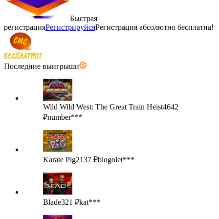
Быстрая
регистрация
Регистрируйся
Регистрация абсолютно бесплатна!
Последние выигрыши
Wild Wild West: The Great Train Heist
4642
₽
number***
Karate Pig
2137 ₽
blogolet***
Blade
321 ₽
kat***