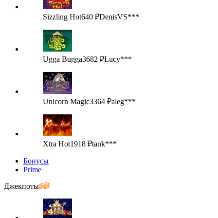
Sizzling Hot
640 ₽
DenisVS***
Ugga Bugga
3682 ₽
Lucy***
Unicorn Magic
3364 ₽
aleg***
Xtra Hot
1918 ₽
tank***
Бонусы
Prime
Джекпоты