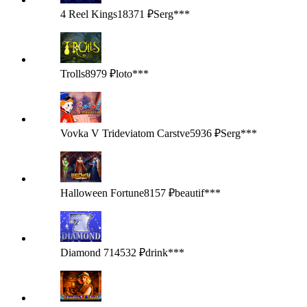
4 Reel Kings
18371 ₽
Serg***
Trolls
8979 ₽
loto***
Vovka V Trideviatom Carstve
5936 ₽
Serg***
Halloween Fortune
8157 ₽
beautif***
Diamond 7
14532 ₽
drink***