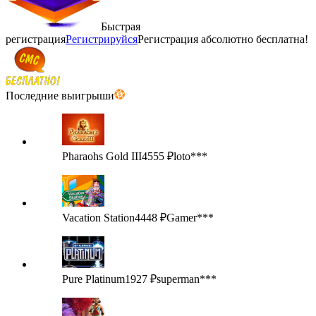
Быстрая
регистрация
Регистрируйся
Регистрация абсолютно бесплатна!
Последние выигрыши
Pharaohs Gold III
4555 ₽
loto***
Vacation Station
4448 ₽
Gamer***
Pure Platinum
1927 ₽
superman***