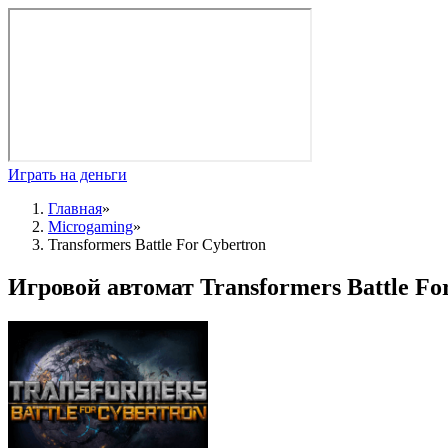
Играть на деньги
Главная
»
Microgaming
»
Transformers Battle For Cybertron
Игровой автомат Transformers Battle Fo