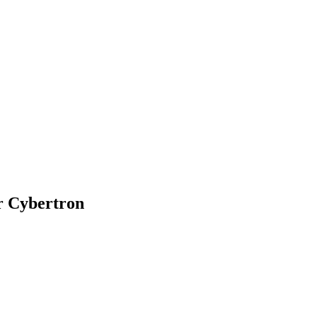
r Cybertron