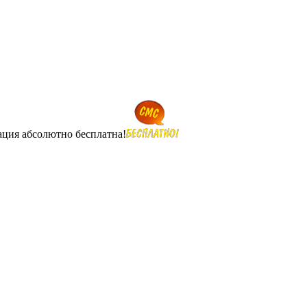
ация абсолютно бесплатна!